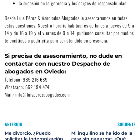
la sucesión en la gerencia y los cargos de responsabilidad.
Desde Luis Pérez & Asociados Abogados le asesoraremos en todas
estas cuestiones. Nuestro horario habitual es de lunes a jueves de 9 a
14 y de 16 a 19 y el viernes de 9 a 14, pudiendo consultar por medios
telemáticos o pedir cita para ser atendido en presencia.
Si precisa de asesoramiento, no dude en
contactar con nuestro
Despacho de
abogados en Oviedo
:
Teléfono:
985 216 689
Whatsapp:
662 194 474
Mail:
info@luisperezabogados.com
ANTERIOR
SIGUIENTE
Me divorcio. ¿Puedo
Mi inquilino se ha ido de la
solicitar la indemnización
casa sin pagarme. ¿Qué