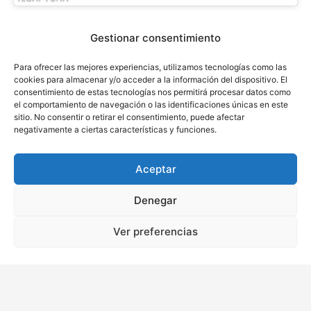
Gestionar consentimiento
Para ofrecer las mejores experiencias, utilizamos tecnologías como las
cookies para almacenar y/o acceder a la información del dispositivo. El
consentimiento de estas tecnologías nos permitirá procesar datos como
el comportamiento de navegación o las identificaciones únicas en este
sitio. No consentir o retirar el consentimiento, puede afectar
Ver Política de Privacidad
negativamente a ciertas características y funciones.
Aceptar
Luis Pérez & Asociados. Abogados - Todos los derechos reservados 
Denegar
| Codpyright ©2025
Ver preferencias
Política de Privacidad
 | 
Política de Cookies
 | 
Aviso Legal