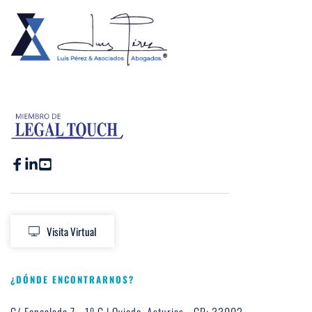
Visita Virtual
¿DÓNDE ENCONTRARNOS?
C/ Foncalada 7 - 1º G | Oviedo. Asturias - CP: 33002