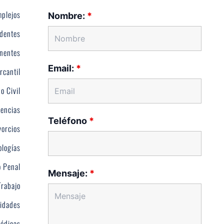
plejos
Nombre:
*
dentes
nentes
Email:
*
rcantil
o Civil
encias
Teléfono
*
vorcios
ologías
 Penal
Mensaje:
*
Trabajo
idades
Médicas