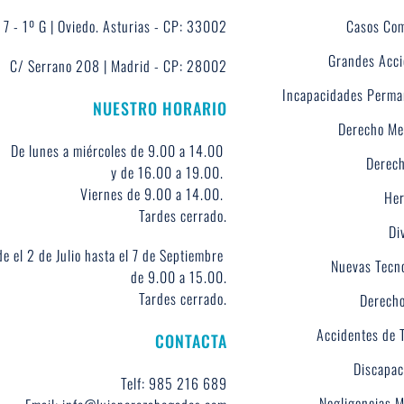
 7 - 1º G | Oviedo. Asturias - CP: 33002
Casos Com
Grandes Acci
C/ Serrano 208 | Madrid - CP: 28002
Incapacidades Perma
NUESTRO HORARIO
Derecho Me
De lunes a miércoles de 9.00 a 14.00 
Derech
y de 16.00 a 19.00. 
Viernes de 9.00 a 14.00. 
Her
Tardes cerrado.
Di
e el 2 de Julio hasta el 7 de Septiembre 
Nuevas Tecn
de 9.00 a 15.00.
Tardes cerrado.
Derecho
Accidentes de 
CONTACTA
Discapac
Telf: 985 216 689
Negligencias 