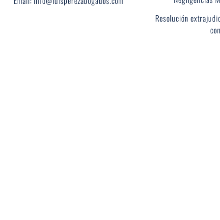
Email: info@luisperezabogados.com
Resolución extrajudic
con