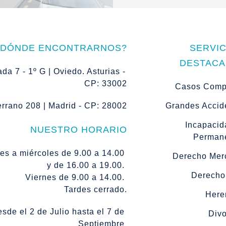
¿DÓNDE ENCONTRARNOS?
SERVIC
DESTAC
da 7 - 1º G | Oviedo. Asturias - 
CP: 33002
Casos Comp
errano 208 | Madrid - CP: 28002
Grandes Accid
Incapacid
NUESTRO HORARIO
Perman
es a miércoles de 9.00 a 14.00 
Derecho Merc
y de 16.00 a 19.00. 
Derecho 
Viernes de 9.00 a 14.00. 
Tardes cerrado.
Here
sde el 2 de Julio hasta el 7 de 
Divo
Septiembre 