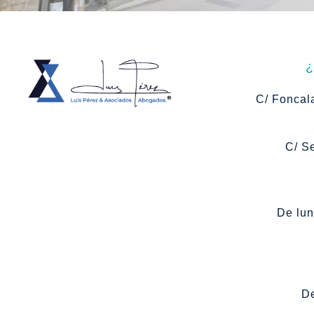
C/ Foncala
C/ S
De lun
De