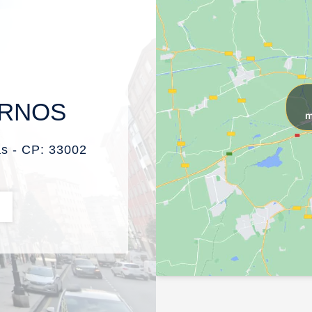
ERNOS
m
as - CP: 33002