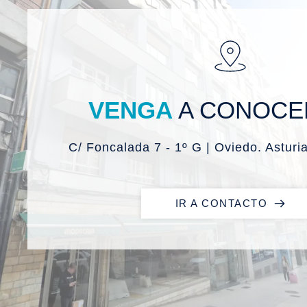
VENGA
 A CONOC
C/ Foncalada 7 - 1º G | Oviedo. Asturi
IR A CONTACTO