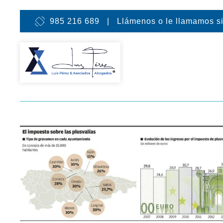
985 216 689 | Llámenos o le llamamos s